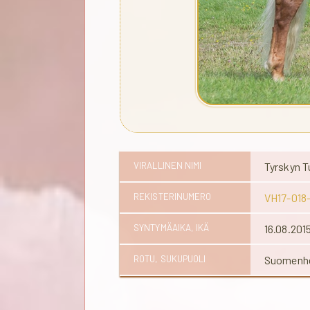
VIRALLINEN NIMI
Tyrskyn T
REKISTERINUMERO
VH17-018
SYNTYMÄAIKA, IKÄ
16.08.201
ROTU, SUKUPUOLI
Suomenhe