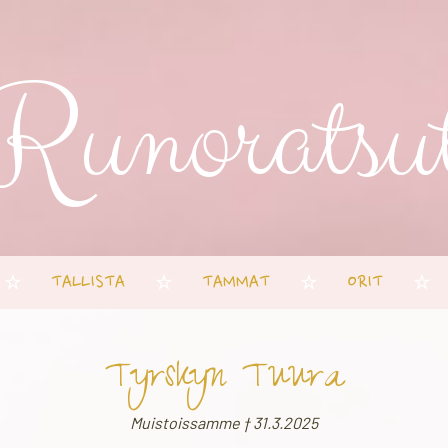
Runoratsu
TALLISTA
TAMMAT
ORIT
☆
☆
☆
☆
Tyrskyn Tuura
Muistoissamme † 31.3.2025