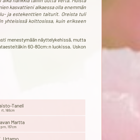
aika hankkia talliin uutta verta. Muista
 omien kasvattieni alkaessa olla enemmän
 ja estekenttien taiturit. Oreista tuli
n yhteisissä kolttosissa, kuin erikseen
masti menestymään näyttelykehissä, mutta
rataesteitäkin 60-80cm:n luokissa. Uskon
Taisto-Taneli
rt, 165cm
Aavan Martta
tprn, 157cm
i. Urtamo