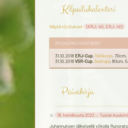
Kilpailukalenteri
Näytä sijoitukset
(KRJ: 40, ERJ: 40)
ARVOKILPAILUSIJOITUKSET
31.10.2018
ERJ-Cup
,
Teilikorpi
, 70cm,
31.10.2018
VSR-Cup
,
Susiraja
, 80cm, 5
Päiväkirja
☆
18. heinäkuuta 2023 :: Tuuran kuulumi
Juhannuksen jälkeisellä viikolla Runoratsu