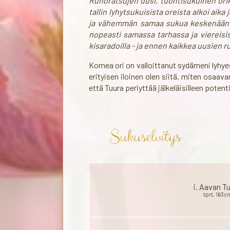
Runoratsujen uusi, tuontisukuinen orika
tallin lyhytsukuisista oreista alkoi ai
ja vähemmän samaa sukua keskenään. Nii
nopeasti samassa tarhassa ja viereisis
kisaradoilla - ja ennen kaikkea uusien 
Komea ori on valloittanut sydämeni lyhy
erityisen iloinen olen siitä, miten osa
että Tuura periyttää jälkeläisilleen potent
Sukuselvitys
i. Aavan T
tprt, 163c