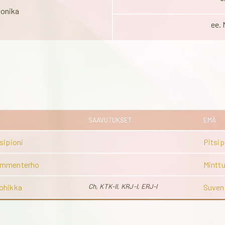
oonika
ee.
SAAVUTUKSET
EMÄ
sipioni
Pitsip
ammenterho
Mintt
ohikka
Ch, KTK-II, KRJ-I, ERJ-I
Suven 