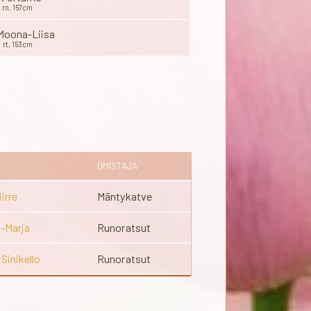
rn, 157cm
 Moona-Liisa
rt, 153cm
OMISTAJA
iirre
Mäntykatve
u-Marja
Runoratsut
Sinikello
Runoratsut