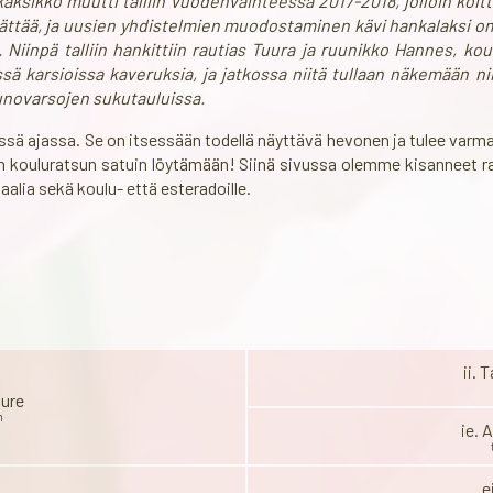
ksikko muutti talliin vuodenvaihteessa 2017-2018, jolloin koitti 
ka jättää, ja uusien yhdistelmien muodostaminen kävi hankalaksi
npä talliin hankittiin rautias Tuura ja ruunikko Hannes, koulu-
sä karsioissa kaveruksia, ja jatkossa niitä tullaan näkemään nii
runovarsojen sukutauluissa.
essä ajassa. Se on itsessään todellä näyttävä hevonen ja tulee var
avan kouluratsun satuin löytämään! Siinä sivussa olemme kisanneet 
iaalia sekä koulu- että esteradoille.
ii. 
uure
m
ie. 
e