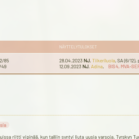
NÄYTTELYTULOKSET
 2/85
28.04.2023
NJ
,
Tiikeriluola
, SA (6/12),
/49
12.09.2023
NJ
,
Adina
,
BIS4, MVA-SE
sia
issa riitti vipinää, kun talliin syntyi liuta uusia varsoja. Tyrskyn T