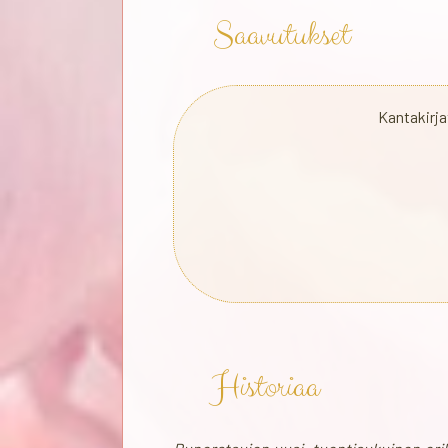
Saavutukset
Kantakirja
Historiaa