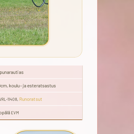
 punarautias
cm, koulu- ja esteratsastus
,
Runoratsut
VRL-11408
eppälä
EVM