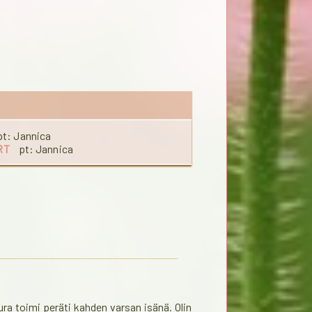
 pt: Jannica
RT
pt: Jannica
uura toimi peräti kahden varsan isänä. Olin