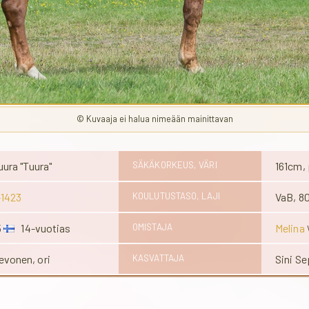
© Kuvaaja ei halua nimeään mainittavan
uura "Tuura"
SÄKÄKORKEUS, VÄRI
161cm,
-1423
KOULUTUSTASO, LAJI
VaB, 80
5
14-vuotias
OMISTAJA
Melina
vonen, ori
KASVATTAJA
Sini S