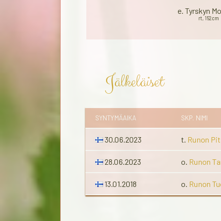
e. Tyrskyn M
rt, 152cm
Jälkeläiset
SYNTYMÄAIKA
SKP. NIMI
30.06.2023
t.
Runon Pit
28.06.2023
o.
Runon T
13.01.2018
o.
Runon Tu