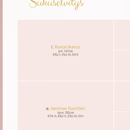
Sukuselvitys
i.
Runon Ikaros
prt, 147cm
KRJ-I, VVJ-III, SV-II
e.
Vaniman Rustiikki
tprn, 150cm
KTK-II, KRJ-II, ERJ-III, SV-I