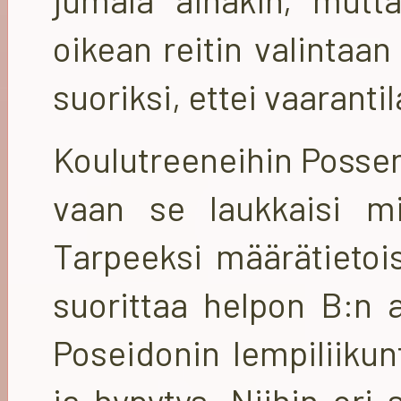
oikean reitin valintaa
suoriksi, ettei vaarantil
Koulutreeneihin Possen k
vaan se laukkaisi mi
Tarpeeksi määrätietois
suorittaa helpon B:n a
Poseidonin lempiliikun
ja hypytys. Niihin ori