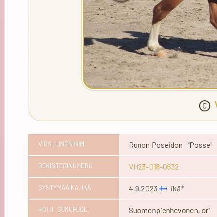
©
VIRALLINEN NIMI
Runon Poseidon "Posse"
REKISTERINUMERO
VH23-018-0632
SYNTYMÄAIKA, IKÄ
4.9.2023
ikä*
ROTU, SUKUPUOLI
Suomenpienhevonen, ori