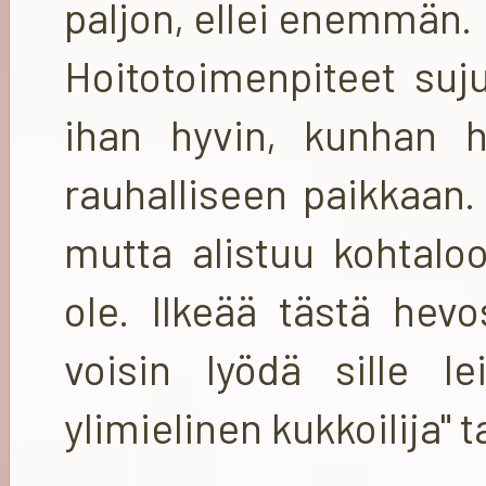
paljon, ellei enemmän.
Hoitotoimenpiteet suj
ihan hyvin, kunhan he
rauhalliseen paikkaan.
mutta alistuu kohtalo
ole. Ilkeää tästä hev
voisin lyödä sille l
ylimielinen kukkoilija" t