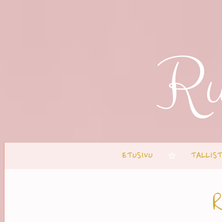
Ru
ETUSIVU
TALLIS
☆
R