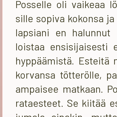
Posselle oli vaikeaa l
sille sopiva kokonsa j
lapsiani en halunnut 
loistaa ensisijaisesti
hyppäämistä. Esteitä 
korvansa tötterölle, p
ampaisee matkaan. Pos
rataesteet. Se kiitää 
jumala ainakin, mutta