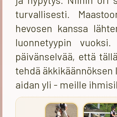
turvallisesti. Maast
hevosen kanssa läht
luonnetyypin vuoksi.
päivänselvää, että täl
tehdä äkkikäännöksen l
aidan yli - meille ihmis