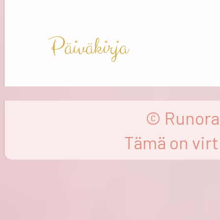
Päiväkirja
© Runorat
Tämä on virtu