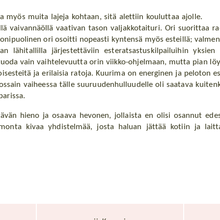
 myös muita lajeja kohtaan, sitä alettiin kouluttaa ajolle.
lä vaivannäöllä vaativan tason valjakkotaituri. Ori suorittaa ra
onipuolinen ori osoitti nopeasti kyntensä myös esteillä; valmen
lähitallilla järjestettäviin esteratsastuskilpailuihin yksi
tuoda vain vaihtelevuutta orin viikko-ohjelmaan, mutta pian löy
sesteitä ja erilaisia ratoja. Kuurima on energinen ja peloton es
Jossain vaiheessa tälle suuruudenhulluudelle oli saatava kuitenk
parissa.
ävän hieno ja osaava hevonen, jollaista en olisi osannut ede
onta kivaa yhdistelmää, josta haluan jättää kotiin ja laitt