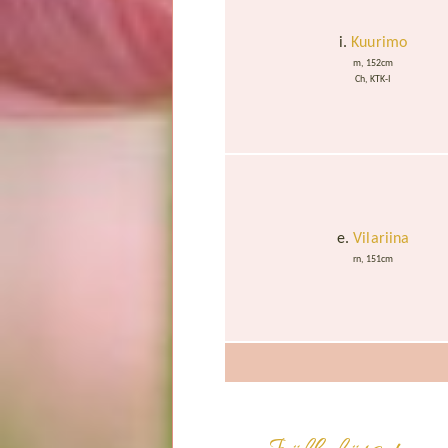
i.
Kuurimo
m, 152cm
Ch, KTK-I
e.
Vilariina
rn, 151cm