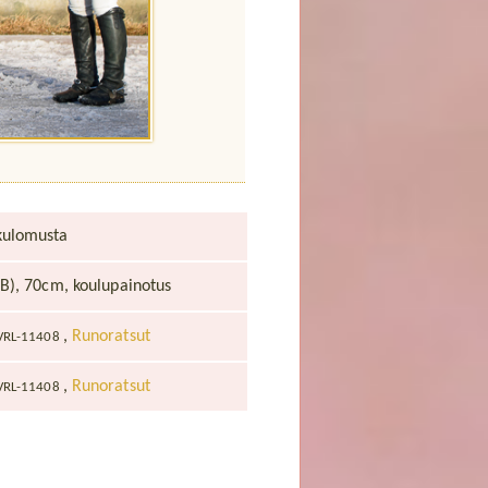
kulomusta
(B), 70cm, koulupainotus
,
Runoratsut
VRL-11408
,
Runoratsut
VRL-11408