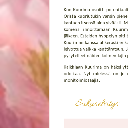
Kun Kuurima osoitti potentiaalia
Orista kuoriutukin varsin pienel
kantaen itsensä aina ylväästi. M
komensi ilmoittamaan Kuuriman 
jälkeen. Esteiden hyppelyn piti 
Kuuriman kanssa ahkerasti erikoi
leivottua vaikka kenttäratsun. 
pysytelleet näiden kolmen lajin 
Kaikkiaan Kuurima on häkellytt
odottaa. Nyt mielessä on jo m
monitoimiosaajia.
Sukuselvitys