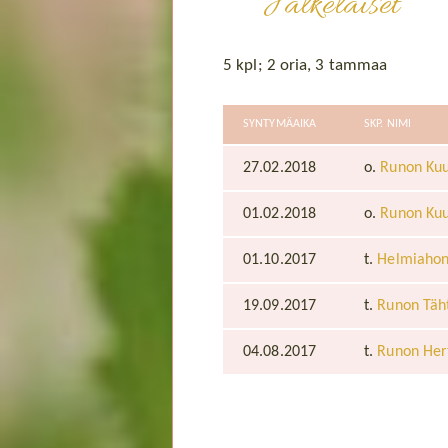
Jälkeläiset
5 kpl; 2 oria, 3 tammaa
SYNTYMÄAIKA
SKP. NIMI
27.02.2018
o.
Runon Ku
01.02.2018
o.
Runon Ku
01.10.2017
t.
Helmiahon
19.09.2017
t.
Runon Täht
04.08.2017
t.
Runon Her