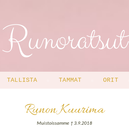
Runoratsut
TALLISTA
TAMMAT
ORIT
☆
☆
☆
Runon Kuurima
Muistoissamme † 3.9.2018