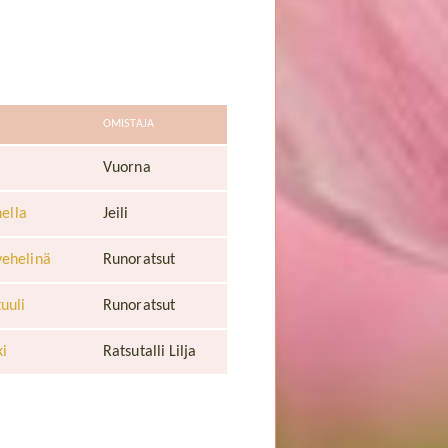
OMISTAJA
a
Vuorna
nella
Jeili
ehelinä
Runoratsut
uuli
Runoratsut
ki
Ratsutalli Lilja