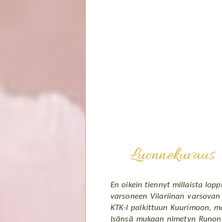
Luonnekuvaus
En oikein tiennyt millaista lop
varsoneen Vilariinan varsovan
KTK-I palkittuun Kuurimoon, ma
Isänsä mukaan nimetyn Runon Ku