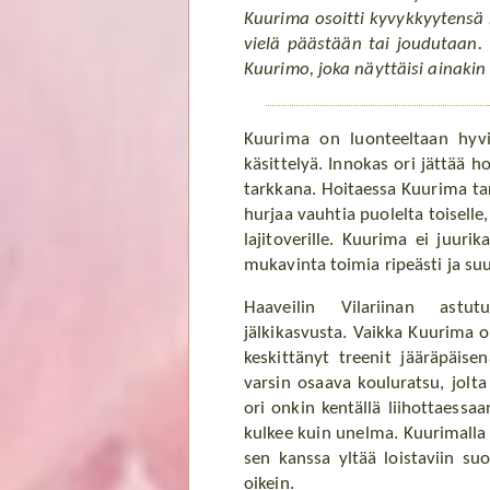
Kuurima osoitti kyvykkyytensä 
vielä päästään tai joudutaan. 
Kuurimo, joka näyttäisi ainakin
Kuurima on luonteeltaan hyvin
käsittelyä. Innokas ori jättää ho
tarkkana. Hoitaessa Kuurima ta
hurjaa vauhtia puolelta toiselle
lajitoverille. Kuurima ei juuri
mukavinta toimia ripeästi ja su
Haaveilin Vilariinan astutu
jälkikasvusta. Vaikka Kuurima o
keskittänyt treenit jääräpäise
varsin osaava kouluratsu, jolta
ori onkin kentällä liihottaessaa
kulkee kuin unelma. Kuurimalla o
sen kanssa yltää loistaviin su
oikein.