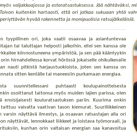
myös valjakkoajossa ja esteratsastuksessa. Jää nähtäväksi, m
Toivon kuitenkin hartaasti, että ori jatkaa sukuaan yhtä vah
 periyttävän hyvää rakennetta ja monipuolisia ratsujälkeläisiä.
 tyypillinen ori, joka vaatii osaavaa ja asiantuntevaa
itajan tai taluttajan helposti jalkoihin, ellei sen kanssa ole
rkkailee kiinnostuneena ympäristöä, ja sen pää kääntyykin
, orin hirnahdellessa korvat hörössä jokaiselle ohikulkevalle
kaan nauti pitkistä harjaustuokioista, joten sen kanssa on
unnata sitten kentälle tai maneesiin purkamaan energiaa.
sta suunnitellessani puhtaasti koulupainotteisesta
nkin osoittanut taitonsa myös muiden lajien parissa, olen
nä ensisijaisesti kouluratsastuksen pariin. Kuurima onkin
 taittuu vaivatta vaativan tason kiemurat. Suuriliikkeinen
n varsin näyttävä ilmestys, ja osaavan ratsastajan alla ori
n näyttävät, lennokkaat liikkeet ja loistava työmoraali, ja
orituksiin, kunhan orin valtaisan energian saa kanavoitua