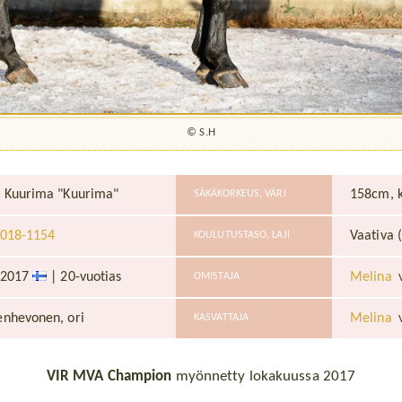
© S.H
 Kuurima "Kuurima"
158cm, 
SÄKÄKORKEUS, VÄRI
018-1154
Vaativa 
KOULUTUSTASO, LAJI
.2017
| 20-vuotias
Melina
OMISTAJA
nhevonen, ori
Melina
KASVATTAJA
VIR MVA Champion
myönnetty lokakuussa 2017