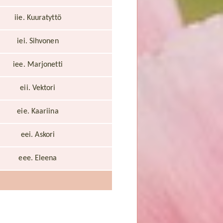
iie. Kuuratyttö
iei. Sihvonen
iee. Marjonetti
eii. Vektori
eie. Kaariina
eei. Askori
eee. Eleena