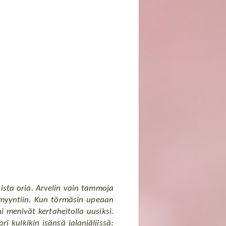
uista oria. Arvelin vain tammoja
imyyntiin. Kun törmäsin upeaan
 menivät kertaheitolla uusiksi.
 kulkikin isänsä jalanjäljissä;