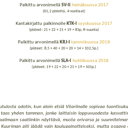
Palkittu arvonimellä
SV-II
heinäkuussa 2017
(61,2 pistettä, 4-vuotiaat)
Kantakirjattu palkinnolle
KTK-I
syyskuussa 2017
(pisteet: 21 + 22 + 21 + 19 = 83p, R-suunta)
Palkittu arvonimellä
KRJ-I
tammikuussa 2018
(pisteet: 8,5 + 40 + 20 + 20 + 14 = 102,5p.)
Palkittu arvonimellä
SLA-I
huhtikuussa 2018
(pisteet: 19 + 22 + 20 + 21 + 19 = 101p.)
putulosta odotin, kun aloin etsiä Vilariinalle sopivaa tuontisuk
 taas yhden tamman, jonka laittaisin loppuvuodesta kasvatt
ailmaan saatiinkin näyttävä, musta orivarsa ja suunnitelmani
uriman piti jäädä vain koulupainotteiseksi, mutta osaava ori