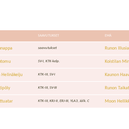
SAAVUTUKSET
EMÄ
unappa
Runon Illusi
saavutukset
utomu
Koistilan Mi
SV-I, KTK-kelp.
 Helinäkeiju
Kaunon Haav
KTK-III, SV-I
ipöly
Runon Taikat
KTK-III, SV-III
ttuatar
Moon Hellik
KTK-III, KRJ-II, ERJ-III, YLA3, Jälk. C