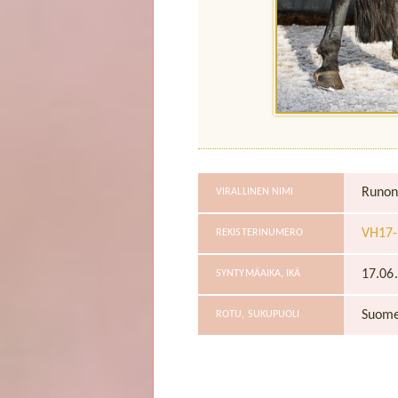
Runon
VIRALLINEN NIMI
VH17-
REKISTERINUMERO
17.06
SYNTYMÄAIKA, IKÄ
Suome
ROTU, SUKUPUOLI