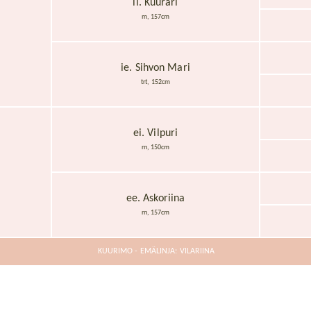
ii. Kuurari
m, 157cm
ie. Sihvon Mari
trt, 152cm
ei. Vilpuri
rn, 150cm
ee. Askoriina
rn, 157cm
KUURIMO - EMÄLINJA: VILARIINA