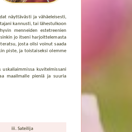
dat näyttävästi ja vähäeleisesti,
tajani kannusti, tai lähestulkoon
en hyvin menneiden estetreenien
sinkin jo itseni harjoittelemasta
teratsu, josta olisi voinut saada
in piste, ja toistaiseksi olemme
s uskaliaimmissa kuvitelmissani
aa maailmalle pieniä ja suuria
iii. Sateilija