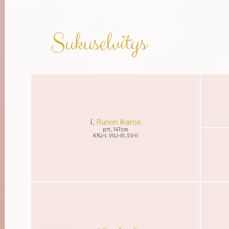
Sukuselvitys
i.
Runon Ikaros
prt, 147cm
KRJ-I, VVJ-III, SV-II