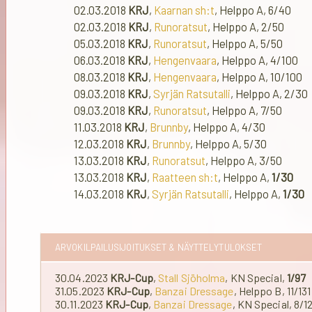
02.03.2018
KRJ
,
Kaarnan sh:t
, Helppo A, 6/40
02.03.2018
KRJ
,
Runoratsut
, Helppo A, 2/50
05.03.2018
KRJ
,
Runoratsut
, Helppo A, 5/50
06.03.2018
KRJ
,
Hengenvaara
, Helppo A, 4/100
08.03.2018
KRJ
,
Hengenvaara
, Helppo A, 10/100
09.03.2018
KRJ
,
Syrjän Ratsutalli
, Helppo A, 2/30
09.03.2018
KRJ
,
Runoratsut
, Helppo A, 7/50
11.03.2018
KRJ
,
Brunnby
, Helppo A, 4/30
12.03.2018
KRJ
,
Brunnby
, Helppo A, 5/30
13.03.2018
KRJ
,
Runoratsut
, Helppo A, 3/50
13.03.2018
KRJ
,
Raatteen sh:t
, Helppo A,
1/30
14.03.2018
KRJ
,
Syrjän Ratsutalli
, Helppo A,
1/30
ARVOKILPAILUSIJOITUKSET & NÄYTTELYTULOKSET
30.04.2023
KRJ-Cup
,
Stall Sjöholma
, KN Special,
1/97
31.05.2023
KRJ-Cup
,
Banzai Dressage
, Helppo B, 11/131
30.11.2023
KRJ-Cup
,
Banzai Dressage
, KN Special, 8/1