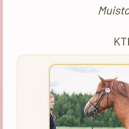
Muist
KTK