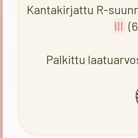
Kantakirjattu R-suun
III
(6
Palkittu laatuarv