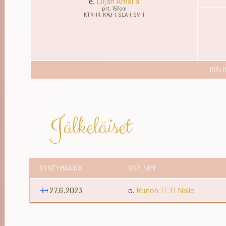
e.
Liljan Amalia
prt, 157cm
KTK-III, KRJ-I, SLA-I, SV-II
ISÄL
Jälkeläiset
SYNTYMÄAIKA
SKP. NIMI
27.6.2023
o.
Runon Ti-Ti Nalle