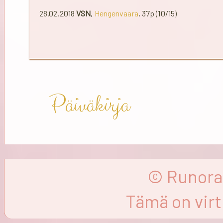
28.02.2018
VSN
,
Hengenvaara
, 37p (10/15)
Päiväkirja
© Runorat
Tämä on virtu